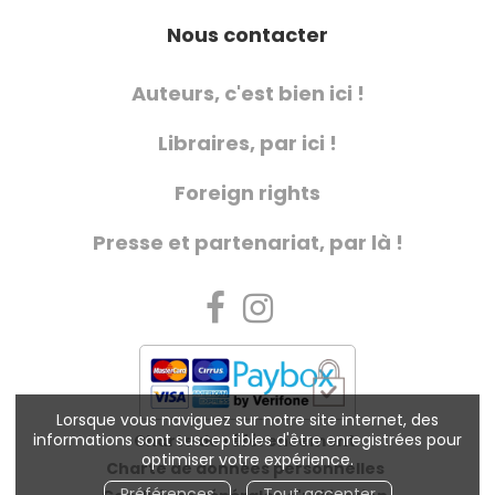
Nous contacter
Auteurs, c'est bien ici !
Libraires, par ici !
Foreign rights
Presse et partenariat, par là !
Lorsque vous naviguez sur notre site internet, des
informations sont susceptibles d'être enregistrées pour
Charte de référencement
optimiser votre expérience.
Charte de données personnelles
Préférences
Tout accepter