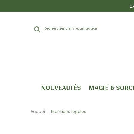
E
Rechercher
sur
le
site
NOUVEAUTÉS
MAGIE & SORC
Accueil
Mentions légales