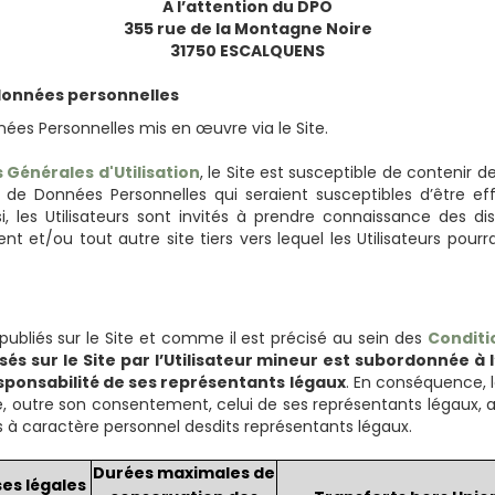
A l’attention du DPO
355 rue de la Montagne Noire
31750 ESCALQUENS
 données personnelles
nées Personnelles mis en œuvre via le Site.
 Générales d'Utilisation
, le Site est susceptible de contenir d
 de Données Personnelles qui seraient susceptibles d’être effe
si, les Utilisateurs sont invités à prendre connaissance des d
tent et/ou tout autre site tiers vers lequel les Utilisateurs pou
publiés sur le Site et comme il est précisé au sein des
Conditi
és sur le Site par l’Utilisateur mineur est subordonnée à 
esponsabilité de ses représentants légaux
. En conséquence, 
ue, outre son consentement, celui de ses représentants légaux, 
s à caractère personnel desdits représentants légaux.
Durées maximales de
es légales