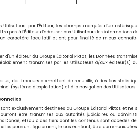
 Utilisateurs par l’Éditeur, les champs marqués d’un astérisqu
a pas à l’Éditeur d’adresser aux Utilisateurs les informations 
caractère facultatif et ont pour finalité de mieux connaître le
tter d'un éditeur du Groupe Éditorial Piktos, les Données transmi
éalablement transmises par les Utilisateurs à/aux éditeur(s) du 
us, des traceurs permettent de recueillir, à des fins statistiqu
inal (système d’exploitation) et à la navigation des Utilisateurs
sonnelles
r sont exclusivement destinées au Groupe Éditorial Piktos et n
pourront être transmises aux autorités judiciaires ou adminis
ns Danaé, et/ou à des tiers dont les contenus sont accédés depu
nnelles pourront également, le cas échéant, être communiquées 