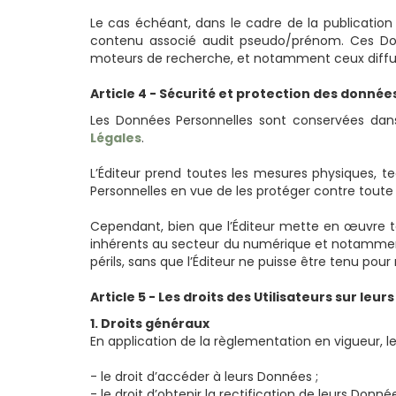
Le cas échéant, dans le cadre de la publication 
contenu associé audit pseudo/prénom. Ces Donn
moteurs de recherche, et notamment ceux diffu
Article 4 - Sécurité et protection des donné
Les Données Personnelles sont conservées dan
Légales
.
L’Éditeur prend toutes les mesures physiques, tec
Personnelles en vue de les protéger contre toute 
Cependant, bien que l’Éditeur mette en œuvre tou
inhérents au secteur du numérique et notamment lié
périls, sans que l’Éditeur ne puisse être tenu pour
Article 5 - Les droits des Utilisateurs sur le
1. Droits généraux
En application de la règlementation en vigueur, les 
- le droit d’accéder à leurs Données ;
- le droit d’obtenir la rectification de leurs Donnée