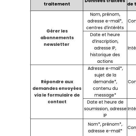
Données traitées
traitement
de 
Nom, prénom,
adresse e-mail*,
Con
centres d’intérêts
Gérer les
Date et heure
abonnements
d’inscription,
newsletter
adresse IP,
Inté
historique des
actions
Adresse e-mail*,
sujet de la
Répondre aux
demande*,
Co
demandes envoyées
contenu du
via le formulaire de
message*
contact
Date et heure de
soumission, adresse
Int
IP
Nom*, prénom*,
Con
adresse e-mail*