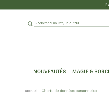
E
Rechercher
sur
le
site
NOUVEAUTÉS
MAGIE & SORC
Accueil
Charte de données personnelles