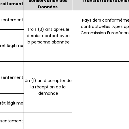
conservation des
Transferts hors Uni
traitement
Données
sentement
Pays tiers conforméme
contractuelles types ap
Trois (3) ans après le
Commission Européenne
dernier contact avec
la personne abonnée
rêt légitime
nsentement
Un (1) an à compter de
la réception de la
demande
érêt légitime
sentement