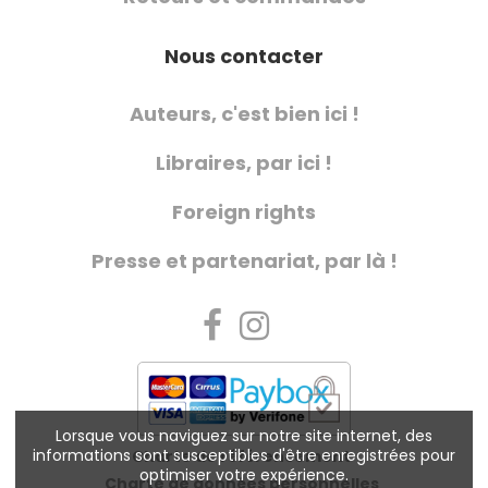
Nous contacter
Auteurs, c'est bien ici !
Libraires, par ici !
Foreign rights
Presse et partenariat, par là !
Lorsque vous naviguez sur notre site internet, des
informations sont susceptibles d'être enregistrées pour
Charte de référencement
optimiser votre expérience.
Charte de données personnelles