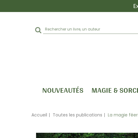
E
Rechercher
sur
le
site
NOUVEAUTÉS
MAGIE & SORC
Accueil
Toutes les publications
La magie féer