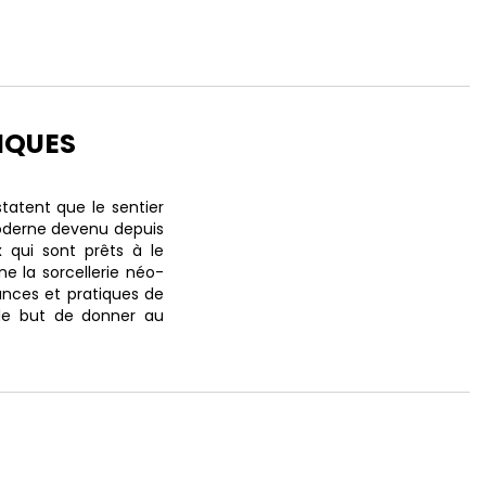
IQUES
atent que le sentier
oderne devenu depuis
x qui sont prêts à le
e la sorcellerie néo-
ances et pratiques de
s le but de donner au