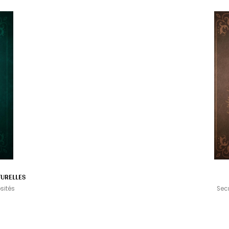
TURELLES
sités
Sec