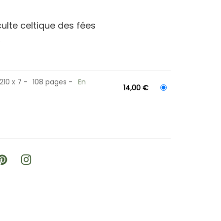
ulte celtique des fées
)
210 x 7
108 pages
En
14,00 €