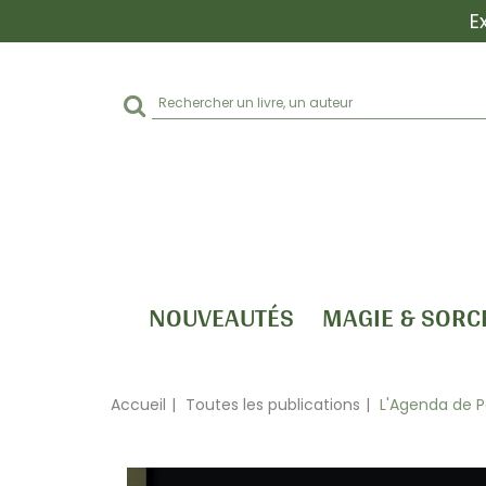
E
Rechercher
sur
le
site
NOUVEAUTÉS
MAGIE & SORC
Accueil
Toutes les publications
L'Agenda de P