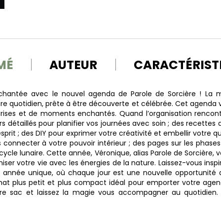
MÉ
AUTEUR
CARACTÉRIST
chantée avec le nouvel agenda de Parole de Sorcière ! La 
e quotidien, prête à être découverte et célébrée. Cet agenda v
prises et de moments enchantés. Quand l’organisation rencont
s détaillés pour planifier vos journées avec soin ; des recettes d
sprit ; des DIY pour exprimer votre créativité et embellir votre quo
 connecter à votre pouvoir intérieur ; des pages sur les phases 
ycle lunaire. Cette année, Véronique, alias Parole de Sorcière, v
ser votre vie avec les énergies de la nature. Laissez-vous inspi
année unique, où chaque jour est une nouvelle opportunité d
t plus petit et plus compact idéal pour emporter votre agend
re sac et laissez la magie vous accompagner au quotidien.