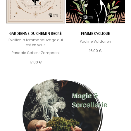
GARDIENNE DU CHEMIN SACRÉ
FEMME CYCLIQUE
Éveillez la femme sauvage qui
Pauline Valdairon
est en vous
16,00 €
Pascale Gabert-Zamparini
17,00 €