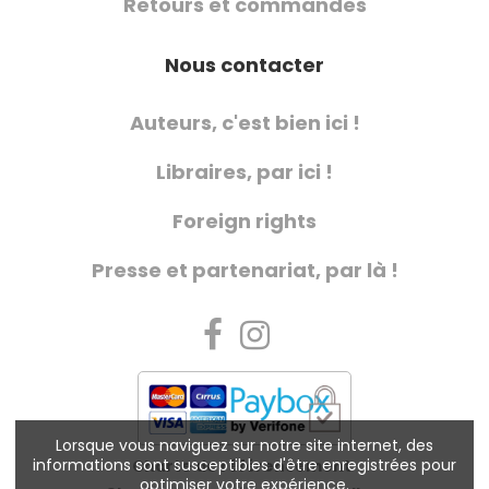
Retours et commandes
Nous contacter
Auteurs, c'est bien ici !
Libraires, par ici !
Foreign rights
Presse et partenariat, par là !
Lorsque vous naviguez sur notre site internet, des
informations sont susceptibles d'être enregistrées pour
Charte de référencement
optimiser votre expérience.