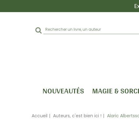
E
Rechercher
sur
le
site
NOUVEAUTÉS
MAGIE & SORC
Accueil
Auteurs, c'est bien ici !
Alaric Albertss