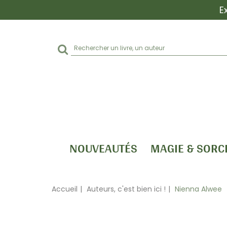
E
Rechercher
sur
le
site
NOUVEAUTÉS
MAGIE & SORC
Accueil
Auteurs, c'est bien ici !
Nienna Alwee