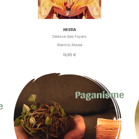
HESTIA
Déesse des Foyers
Nienna Alwee
19,95 €