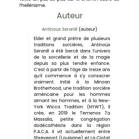
l’hellénisme.
Auteur
Antinoüs Seranill
(auteur)
Elder et grand prêtre de plusieurs
traditions sorcières, Antinoüs
Seranill a été bercé dans l’univers
de la sorcellerie et de la magie
depuis sa plus tendre enfance.
C’est à partir de l’âge de treize ans
qu’il commence à s’y consacrer
vraiment. Initié à la Minoan
Brotherhood, une tradition sorcière
américaine pour les hommes
aimant les hommes, et à la New-
York Wicca Tradition (NYWT), il
crée, en 2019 le Temenos Ta
Massalia, petite congrégation
dodécathéiste dans la région
P.A.C.A. Il vit actuellement entre
Shreveport (Louisiane) et La Ciotat