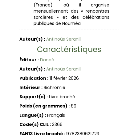
(France), où il organise
mensuellement des « rencontres
sorcières » et des célébrations
publiques de Nouméa.
Auteur(s) :
Antinoüs Seranill
Caractéristiques
Éditeur :
Danaé
Auteur(s) :
Antinoüs Seranill
Publication :
11 février 2026
Intérieur :
Bichromie
Support(s) :
Livre broché
Poids (en grammes) :
89
Langue(s) :
Français
Code(s) CLIL :
3366
EAN13 Livre broché :
9782380621723